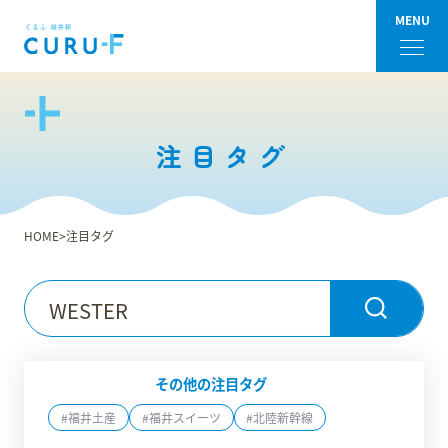
MENU
フロアガイド
注目タグ
ショップ検索
ショップニュース
HOME
注目タグ
イベント
アクセス・パーキング
館内サービス
その他の注目タグ
#福井土産
#福井スイーツ
#北陸新幹線
施設からのお知らせ