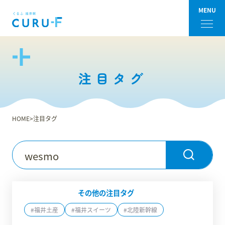
MENU
フロアガイド
注目タグ
ショップ検索
ショップニュース
HOME
注目タグ
イベント
アクセス・パーキング
館内サービス
その他の注目タグ
#福井土産
#福井スイーツ
#北陸新幹線
施設からのお知らせ